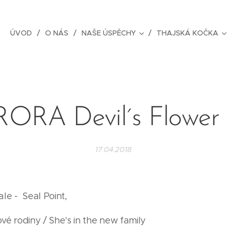
ÚVOD
O NÁS
NAŠE ÚSPĚCHY
THAJSKÁ KOČKA
ORA Devil´s Flower
17.04.2018
le - Seal Point,
nové rodiny / She's in the new family