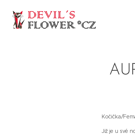
AUR
Kočička/Fema
Již je u své 