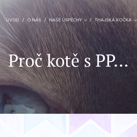
ÚVOD
O NÁS
NAŠE ÚSPĚCHY
THAJSKÁ KOČKA
Proč kotě s PP...
.