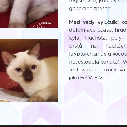
registrován, jsou uvede
generace zpětně.
Mezi vady vylučující k
deformace ocasu, hrudní
kýla, hluchota, poly-
prstů na tlapkách
kryptorchismus u kocou
nesestouplá varlata). V
testovaná nebo očkovan
jako FeLV, FIV.