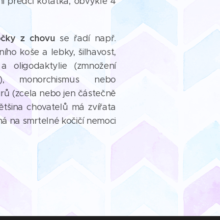
ni předci koťátka, obvykle 4
očky z
chovu
se řadí např.
ho koše a lebky, šilhavost,
 a oligodaktylie (zmnožení
), monorchismus nebo
rů (zcela nebo jen částečně
ětšina chovatelů má zvířata
á na smrtelné kočičí nemoci