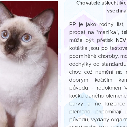
Chovatelé ušlechtilý
všechna 
PP je jako rodný list,
ta
prodat na "mazlíka",
NEV
může být přetisk
koťátka jsou po testov
podmíněné choroby, mo
odchylky od standardu 
chov, což nemění nic
dobrým kočičím kam
původu - rodokmen Vá
kočku daného plemene,
barvy a ne křížence 
plemeno připomínají
původu, vydaný organiz