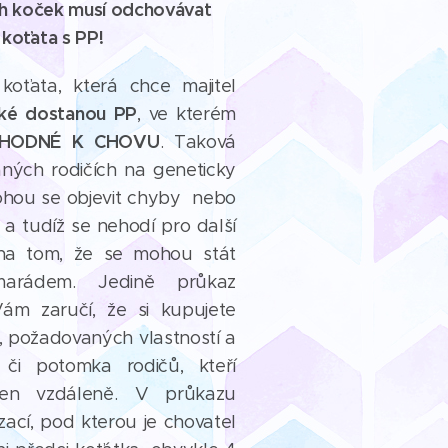
ch koček musí odchovávat
koťata s PP!
 koťata, která chce majitel
ké dostanou PP
, ve kterém
HODNÉ K CHOVU
. Taková
aných rodičích na geneticky
hou se objevit chyby nebo
a tudíž se nehodí pro další
 na tom, že se mohou stát
arádem. Jedině průkaz
m zaručí, že si kupujete
 požadovaných vlastností a
či potomka rodičů, kteří
 jen vzdáleně. V průkazu
ací, pod kterou je chovatel